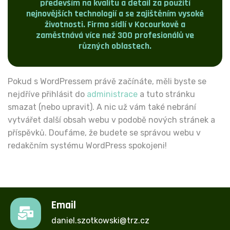
především na kvalitu a detail za použití
nejnovějších technologií a se zajištěním vysoké
životnosti. Firma sídlí v Kocourkově a
zaměstnává více než 300 profesionálů ve
různých oblastech.
Pokud s WordPressem právě začínáte, měli byste se
nejdříve přihlásit do
administrace
a tuto stránku
smazat (nebo upravit). A nic už vám také nebrání
vytvářet další obsah webu v podobě nových stránek a
příspěvků. Doufáme, že budete se správou webu v
redakčním systému WordPress spokojeni!
Email
daniel.szotkowski@trz.cz