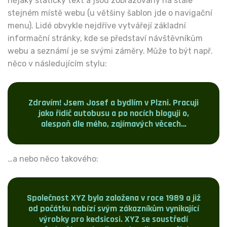
nějaký statický text a jsou zobrazovány na stále
stejném místě webu (u většiny šablon jde o navigační
menu). Lidé obvykle nejdříve vytvářejí základní
informační stránky, kde se představí návštěvníkům
webu a seznámí je se svými záměry. Může to být např.
něco v následujícím stylu:
Zdravím! Jsem Josef a bydlím v Plzni. Pracuji
jako řidič autobusu a po nocích bloguji o,
alespoň dle mého, zajímavých věcech…
…a nebo něco takového:
Společnost XYZ byla založena v roce 1989 a již
od počátku nabízí svým zákazníkům vynikající
výrobky pro kedsicosi. XYZ se soustředí