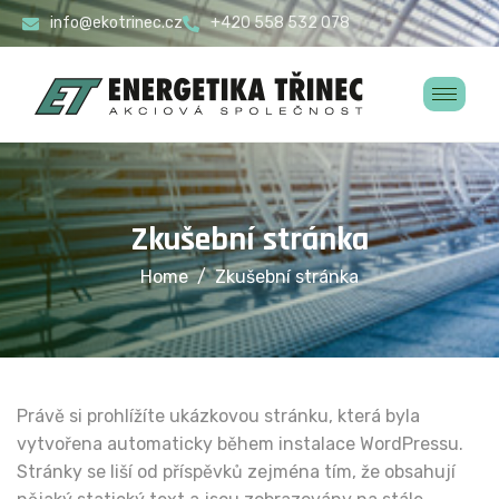
info@ekotrinec.cz
+420 558 532 078
Zkušební stránka
Home
Zkušební stránka
Právě si prohlížíte ukázkovou stránku, která byla
vytvořena automaticky během instalace WordPressu.
Stránky se liší od příspěvků zejména tím, že obsahují