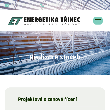
info@ekotrinec.cz
+420 558 532 078
R
e
a
l
i
z
a
c
e
s
t
a
v
e
b
Projektové a cenové řízení