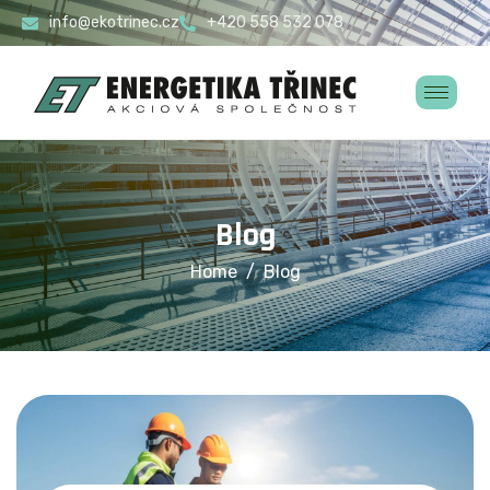
info@ekotrinec.cz
+420 558 532 078
Blog
Home
Blog