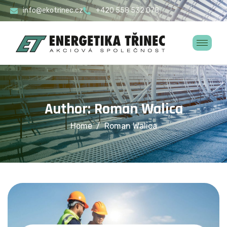
info@ekotrinec.cz
+420 558 532 078
Author: Roman Walica
Home
Roman Walica